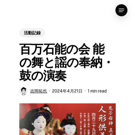
Skip
Menu
to
Close
main
Menu
content
活動記録
百万石能の会 能
の舞と謡の奉納・
鼓の演奏
吉岡拓也
2024年4月21日
1 min read