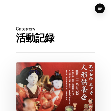
Skip
Menu
to
Close
main
Menu
content
Category
活動記録